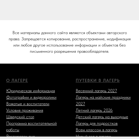
Все материалы данного сайта являются объектами авторского
права. Запрещается копирование, распространение, модификация
или любое другое использование информации и объектов без
письменного разрешения правообладателя.
О ЛАГЕРЕ
ПУТЕВКИ В ЛАГЕРЬ
Юридическая информация
Весенний лагерь 2027
Фотографии и видеоролики
Лагерь на майские праздники
Вожатые и воспитатели
2027
Условия проживания
Летний лагерь 2026
Шведский стол
Детский лагерь на выходные
Программа воспитательной
Лагерь для подростков
работы
Всем классом в лагерь
Распорядок дня
Новый год в лагере